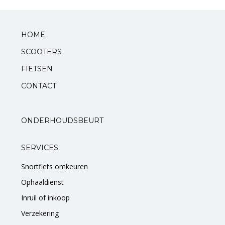
Standaarden
HOME
Zadels
SCOOTERS
FIETSEN
Startmotoren en kickstarters
CONTACT
Uitlaten
Zuigers
ONDERHOUDSBEURT
V-snaren
SERVICES
Snortfiets omkeuren
Variateurs
Ophaaldienst
Verlichting
Inruil of inkoop
Verzekering