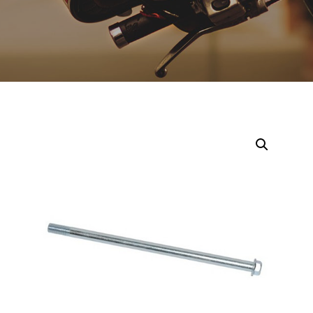
Opruiming
Originele AGM-onderdelen
Originele BTC-onderdelen
Originele Kymco-onderdelen
Originele Peugeot-onderdelen
Originele Piaggio/Vespa-onderdelen
Originele Sym-onderdelen
Originele Tomos-onderdelen
Overbrenging