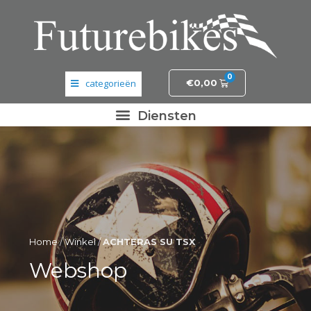
0
€
0,00
Banden en wielen
Elektronica
Fietsonderdelen
Frame- en stuurdelen
Home
/
Winkel
/
ACHTERAS SU TSX
Helmen en kleding
Webshop
Motordelen