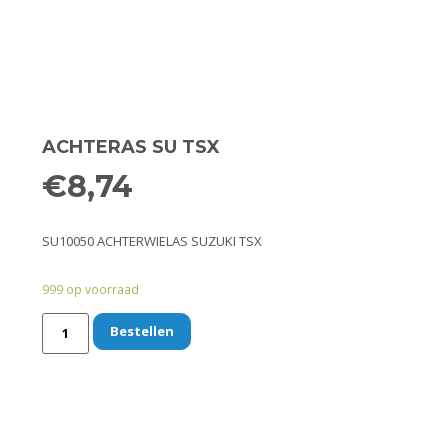
Remmen
Smeer- en onderhoudsproducten
Beugels en dragers
ACHTERAS SU TSX
Bevestigingsdelen
€
8,74
Koffers en manden
SU10050 ACHTERWIELAS SUZUKI TSX
Sloten
999 op voorraad
Toebehoren en accessoires
Bestellen
Werkplaats en gereedschap
Smeren
Spiegels