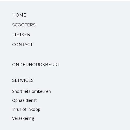
Standaarden
HOME
SCOOTERS
Zadels
FIETSEN
Startmotoren en kickstarters
CONTACT
Uitlaten
ONDERHOUDSBEURT
Zuigers
SERVICES
V-snaren
Snortfiets omkeuren
Variateurs
Ophaaldienst
Inruil of inkoop
Verlichting
Verzekering