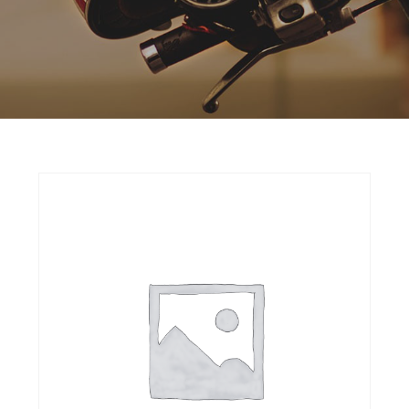
Opruiming
Originele AGM-onderdelen
Originele BTC-onderdelen
Originele Kymco-onderdelen
Originele Peugeot-onderdelen
Originele Piaggio/Vespa-onderdelen
Originele Sym-onderdelen
Originele Tomos-onderdelen
Overbrenging