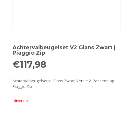
Remmen
Smeer- en onderhoudsproducten
Beugels en dragers
Bevestigingsdelen
Achtervalbeugelset V2 Glans Zwart |
Piaggio Zip
Koffers en manden
€
117,98
Sloten
Achtervalbeugelset in Glans Zwart. Versie 2. Passend op
Piaggio Zip
Toebehoren en accessoires
Uitverkocht
Werkplaats en gereedschap
Smeren
Spiegels