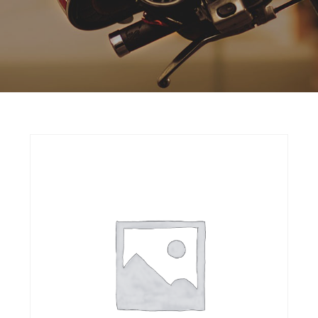
Opruiming
Originele AGM-onderdelen
Originele BTC-onderdelen
Originele Kymco-onderdelen
Originele Peugeot-onderdelen
Originele Piaggio/Vespa-onderdelen
Originele Sym-onderdelen
Originele Tomos-onderdelen
Overbrenging