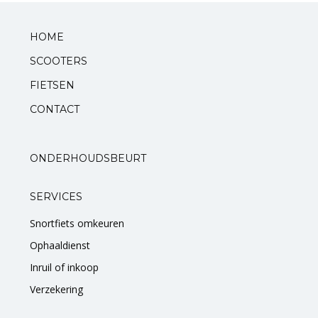
Standaarden
HOME
SCOOTERS
Zadels
FIETSEN
Startmotoren en kickstarters
CONTACT
Uitlaten
ONDERHOUDSBEURT
Zuigers
SERVICES
V-snaren
Snortfiets omkeuren
Variateurs
Ophaaldienst
Inruil of inkoop
Verlichting
Verzekering