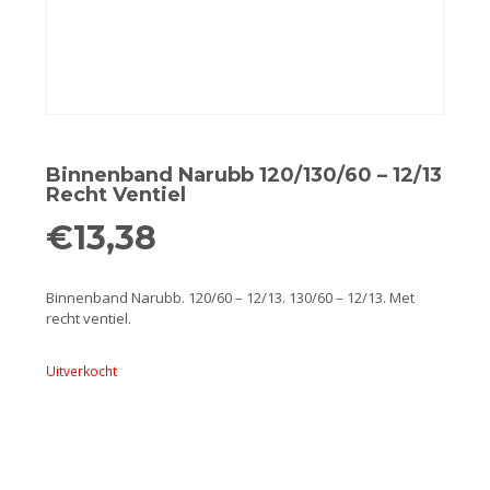
Remmen
Smeer- en onderhoudsproducten
Beugels en dragers
Bevestigingsdelen
Binnenband Narubb 120/130/60 – 12/13
Recht Ventiel
Koffers en manden
€
13,38
Sloten
Binnenband Narubb. 120/60 – 12/13. 130/60 – 12/13. Met
recht ventiel.
Toebehoren en accessoires
Uitverkocht
Werkplaats en gereedschap
Smeren
Spiegels