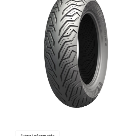
Originele AGM-onderdelen
Originele BTC-onderdelen
Originele Kymco-onderdelen
Originele Peugeot-onderdelen
Originele Piaggio/Vespa-onderdelen
Originele Sym-onderdelen
Originele Tomos-onderdelen
Overbrenging
Remmen
Extra informatie