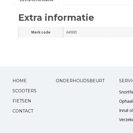
Smeer- en onderhoudsproducten
Extra informatie
Beugels en dragers
Merk code
640985
Bevestigingsdelen
Koffers en manden
Sloten
HOME
ONDERHOUDSBEURT
SERVI
Toebehoren en accessoires
SCOOTERS
Snortf
Werkplaats en gereedschap
FIETSEN
Ophaal
Inruil 
Smeren
CONTACT
Verzek
Spiegels