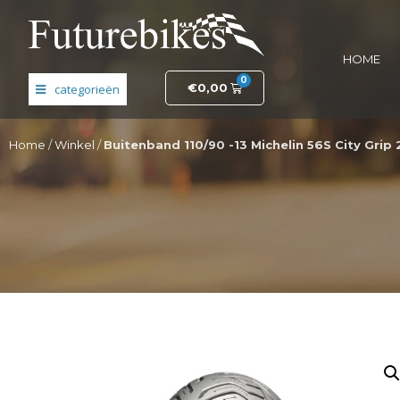
HOME
0
€
0,00
Banden en wielen
Home
/
Winkel
/
Buitenband 110/90 -13 Michelin 56S City Grip 
Elektronica
Fietsonderdelen
Frame- en stuurdelen
Helmen en kleding
Motordelen
Opruiming