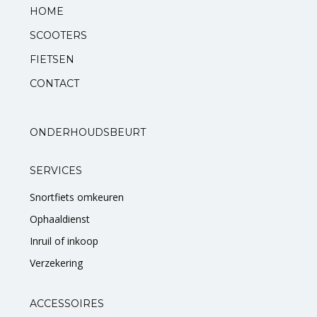
HOME
Standaarden
SCOOTERS
FIETSEN
Zadels
CONTACT
Startmotoren en kickstarters
ONDERHOUDSBEURT
Uitlaten
Zuigers
SERVICES
Snortfiets omkeuren
V-snaren
Ophaaldienst
Variateurs
Inruil of inkoop
Verzekering
Verlichting
ACCESSOIRES