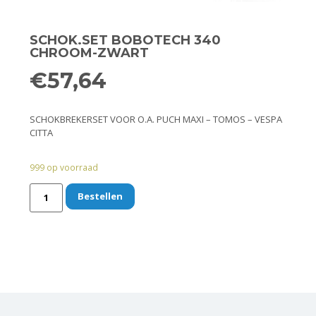
Remmen
Smeer- en onderhoudsproducten
SCHOK.SET BOBOTECH 340
CHROOM-ZWART
Beugels en dragers
€
57,64
Bevestigingsdelen
SCHOKBREKERSET VOOR O.A. PUCH MAXI – TOMOS – VESPA
CITTA
Koffers en manden
999 op voorraad
Sloten
Bestellen
Toebehoren en accessoires
Werkplaats en gereedschap
Smeren
Spiegels