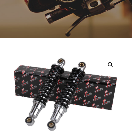
Opruiming
Originele AGM-onderdelen
Originele BTC-onderdelen
Originele Kymco-onderdelen
Originele Peugeot-onderdelen
Originele Piaggio/Vespa-onderdelen
Originele Sym-onderdelen
Originele Tomos-onderdelen
Overbrenging