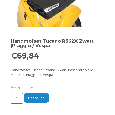
Remmen
Smeer- en onderhoudsproducten
Beugels en dragers
Bevestigingsdelen
Handmofset Tucano R362X Zwart
|Piaggio / Vespa
Koffers en manden
€
69,84
Sloten
Handmofset Tucano Urbano . Zwart. Passend op alle
modellen Piaggio en Vespa
Toebehoren en accessoires
999 op voorraad
Werkplaats en gereedschap
Bestellen
Smeren
Spiegels