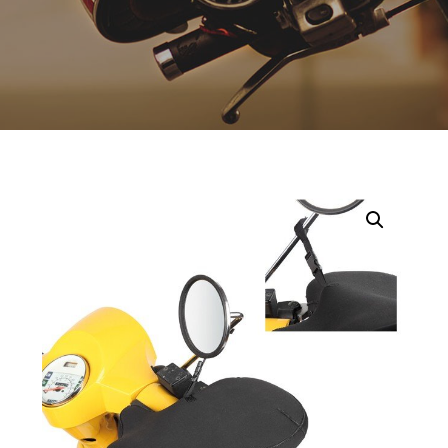
Opruiming
Originele AGM-onderdelen
Originele BTC-onderdelen
Originele Kymco-onderdelen
Originele Peugeot-onderdelen
Originele Piaggio/Vespa-onderdelen
Originele Sym-onderdelen
Originele Tomos-onderdelen
Overbrenging