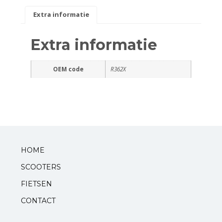
Extra informatie
Standaarden
Extra informatie
Zadels
OEM code
R362X
Startmotoren en kickstarters
Uitlaten
Zuigers
V-snaren
HOME
SCOOTERS
Variateurs
FIETSEN
Verlichting
CONTACT