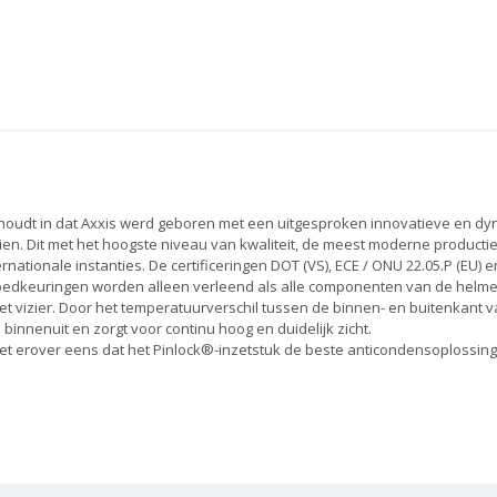
ie houdt in dat Axxis werd geboren met een uitgesproken innovatieve en dy
zien. Dit met het hoogste niveau van kwaliteit, de meest moderne product
ationale instanties. De certificeringen DOT (VS), ECE / ONU 22.05.P (EU)
edkeuringen worden alleen verleend als alle componenten van de helmen
et vizier. Door het temperatuurverschil tussen de binnen- en buitenkant
innenuit en zorgt voor continu hoog en duidelijk zicht.
t erover eens dat het Pinlock®-inzetstuk de beste anticondensoplossing