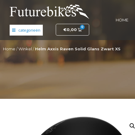
HOME
0
€
0,00
Banden en wielen
Home
/
Winkel
/
Helm Axxis Raven Solid Glans Zwart XS
Elektronica
Fietsonderdelen
Frame- en stuurdelen
Helmen en kleding
Motordelen
Opruiming