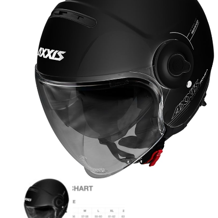
Originele AGM-onderdelen
Originele BTC-onderdelen
Originele Kymco-onderdelen
Originele Peugeot-onderdelen
Originele Piaggio/Vespa-onderdelen
Originele Sym-onderdelen
Originele Tomos-onderdelen
Overbrenging
Remmen