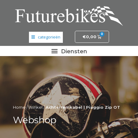
0
€
0,00
Banden en wielen
Elektronica
Fietsonderdelen
Frame- en stuurdelen
Home
/
Winkel
/
Achterremkabel | Piaggio Zip OT
Helmen en kleding
Webshop
Motordelen