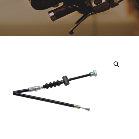
Opruiming
Originele AGM-onderdelen
Originele BTC-onderdelen
Originele Kymco-onderdelen
Originele Peugeot-onderdelen
Originele Piaggio/Vespa-onderdelen
Originele Sym-onderdelen
Originele Tomos-onderdelen
Overbrenging