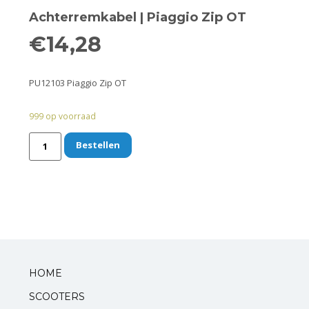
Remmen
Achterremkabel | Piaggio Zip OT
Smeer- en onderhoudsproducten
€
14,28
Beugels en dragers
PU12103 Piaggio Zip OT
Bevestigingsdelen
999 op voorraad
Koffers en manden
Bestellen
Sloten
Toebehoren en accessoires
Werkplaats en gereedschap
Smeren
HOME
SCOOTERS
Spiegels