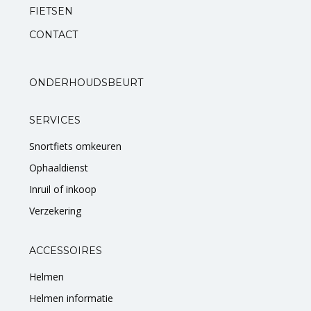
FIETSEN
Standaarden
CONTACT
Zadels
ONDERHOUDSBEURT
Startmotoren en kickstarters
SERVICES
Uitlaten
Snortfiets omkeuren
Zuigers
Ophaaldienst
Inruil of inkoop
V-snaren
Verzekering
Variateurs
ACCESSOIRES
Verlichting
Helmen
Helmen informatie