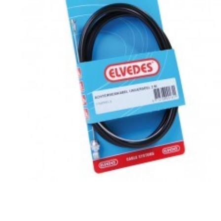
Originele AGM-onderdelen
Originele BTC-onderdelen
Originele Kymco-onderdelen
Originele Peugeot-onderdelen
Originele Piaggio/Vespa-onderdelen
Originele Sym-onderdelen
Originele Tomos-onderdelen
Overbrenging
Remmen