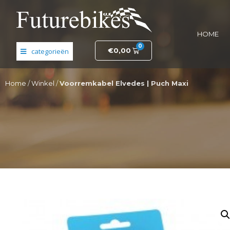
HOME
0
€
0,00
Banden en wielen
Home
/
Winkel
/
Voorremkabel Elvedes | Puch Maxi
Elektronica
Fietsonderdelen
Frame- en stuurdelen
Helmen en kleding
Motordelen
Opruiming