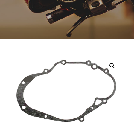
Opruiming
Originele AGM-onderdelen
Originele BTC-onderdelen
Originele Kymco-onderdelen
Originele Peugeot-onderdelen
Originele Piaggio/Vespa-onderdelen
Originele Sym-onderdelen
Originele Tomos-onderdelen
Overbrenging