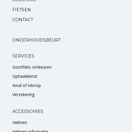
FIETSEN
Standaarden
CONTACT
Zadels
ONDERHOUDSBEURT
Startmotoren en kickstarters
SERVICES
Uitlaten
Snortfiets omkeuren
Zuigers
Ophaaldienst
V-snaren
Inruil of inkoop
Verzekering
Variateurs
ACCESSOIRES
Verlichting
Helmen
Helmen informatie