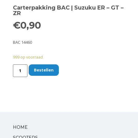
Remmen
Carterpakking BAC | Suzuku ER – GT –
ZR
Smeer- en onderhoudsproducten
€
0,90
Beugels en dragers
BAC 14460
Bevestigingsdelen
999 op voorraad
Koffers en manden
Bestellen
Sloten
Toebehoren en accessoires
Werkplaats en gereedschap
Smeren
HOME
Spiegels
SCOOTERS