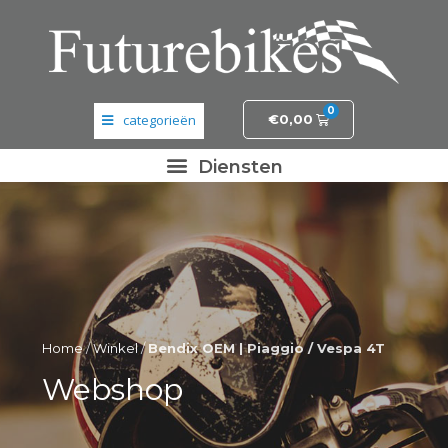
0
€
0,00
Banden en wielen
Elektronica
Fietsonderdelen
Frame- en stuurdelen
Home
/
Winkel
/
Bendix OEM | Piaggio / Vespa 4T
Helmen en kleding
Webshop
Motordelen