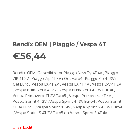
Remmen
Smeer- en onderhoudsproducten
Beugels en dragers
Bendix OEM | Piaggio / Vespa 4T
Bevestigingsdelen
€
56,44
Koffers en manden
Bendix. OEM. Geschikt voor Piaggio New Fly 4T 4V , Piaggio
Sloten
ZIP 4T 2V , Piaggo Zip 4T 3V i-Get Euro4 , Piaggo Zip 4T 3V i-
Get Euro5 Vespa LX 4T 2V , Vespa LX 4T 4V , Vespa Lxv 4T 2V
Toebehoren en accessoires
, Vespa Primavera 4T 2V , Vespa Primavera 4T 3V Euro4 ,
Vespa Primavera 4T 3V Euro5 , Vespa Primavera 4T 4V ,
Vespa Sprint 4T 2V , Vespa Sprint 4T 3V Euro4 , Vespa Sprint
Werkplaats en gereedschap
4T 3V Euro5 , Vespa Sprint 4T 4V , Vespa Sprint S 4T 3V Euro4
, Vespa Sprint S 4T 3V Euro5 en Vespa Sprint S 4T 4V .
Smeren
Uitverkocht
Spiegels