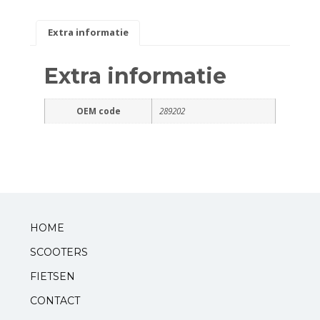
Standaarden
Extra informatie
Zadels
Extra informatie
Startmotoren en kickstarters
OEM code
289202
Uitlaten
Zuigers
V-snaren
HOME
Variateurs
SCOOTERS
FIETSEN
Verlichting
CONTACT