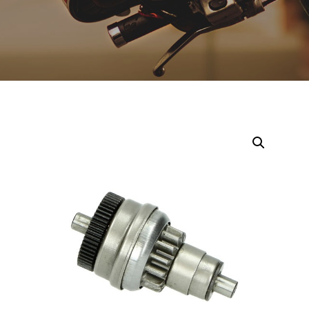
Opruiming
Originele AGM-onderdelen
Originele BTC-onderdelen
Originele Kymco-onderdelen
Originele Peugeot-onderdelen
Originele Piaggio/Vespa-onderdelen
Originele Sym-onderdelen
Originele Tomos-onderdelen
Overbrenging