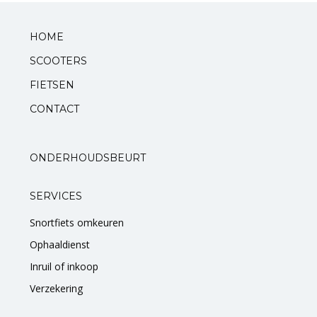
Standaarden
HOME
SCOOTERS
Zadels
FIETSEN
Startmotoren en kickstarters
CONTACT
Uitlaten
ONDERHOUDSBEURT
Zuigers
SERVICES
V-snaren
Snortfiets omkeuren
Variateurs
Ophaaldienst
Inruil of inkoop
Verlichting
Verzekering