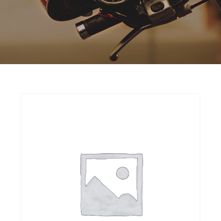
Opruiming
Originele AGM-onderdelen
Originele BTC-onderdelen
Originele Kymco-onderdelen
Originele Peugeot-onderdelen
Originele Piaggio/Vespa-onderdelen
Originele Sym-onderdelen
Originele Tomos-onderdelen
Overbrenging