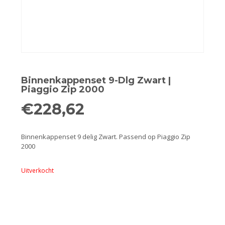
Remmen
Smeer- en onderhoudsproducten
Beugels en dragers
Bevestigingsdelen
Binnenkappenset 9-Dlg Zwart |
Piaggio Zip 2000
Koffers en manden
€
228,62
Sloten
Binnenkappenset 9 delig Zwart. Passend op Piaggio Zip
2000
Toebehoren en accessoires
Uitverkocht
Werkplaats en gereedschap
Smeren
Spiegels