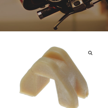
Opruiming
Originele AGM-onderdelen
Originele BTC-onderdelen
Originele Kymco-onderdelen
Originele Peugeot-onderdelen
Originele Piaggio/Vespa-onderdelen
Originele Sym-onderdelen
Originele Tomos-onderdelen
Overbrenging