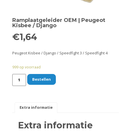
Remmen
Smeer- en onderhoudsproducten
Ramplaatgeleider OEM | Peugeot
Kisbee / Django
Beugels en dragers
€
1,64
Bevestigingsdelen
Peugeot Kisbee / Django / Speedfight 3 / Speedfight 4
Koffers en manden
999 op voorraad
Sloten
Bestellen
Toebehoren en accessoires
Werkplaats en gereedschap
Extra informatie
Smeren
Extra informatie
Spiegels