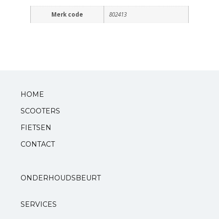
Merk code
802413
Standaarden
Zadels
Startmotoren en kickstarters
Uitlaten
HOME
SCOOTERS
Zuigers
FIETSEN
V-snaren
CONTACT
Variateurs
ONDERHOUDSBEURT
Verlichting
SERVICES