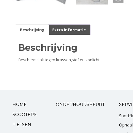
Smeer- en onderhoudsproducten
Beugels en dragers
Beschrijving
Extra informatie
Bevestigingsdelen
Beschrijving
Koffers en manden
Beschermt lak tegen krassen,stof en zonlicht
Sloten
Toebehoren en accessoires
Werkplaats en gereedschap
HOME
ONDERHOUDSBEURT
SERVI
Smeren
SCOOTERS
Snortf
FIETSEN
Ophaal
Spiegels