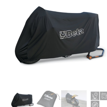
Originele AGM-onderdelen
Originele BTC-onderdelen
Originele Kymco-onderdelen
Originele Peugeot-onderdelen
Originele Piaggio/Vespa-onderdelen
Originele Sym-onderdelen
Originele Tomos-onderdelen
Overbrenging
Remmen