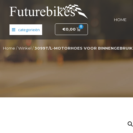
HOME
0
€
0,00
Banden en wielen
Home
/
Winkel
/
3099T/L-MOTORHOES VOOR BINNENGEBRUIK
Elektronica
Fietsonderdelen
Frame- en stuurdelen
Helmen en kleding
Motordelen
Opruiming