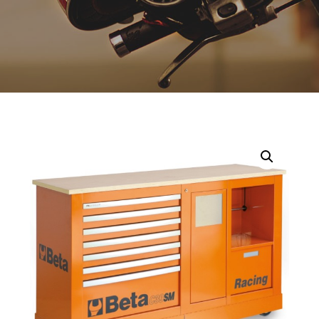
Opruiming
Originele AGM-onderdelen
Originele BTC-onderdelen
Originele Kymco-onderdelen
Originele Peugeot-onderdelen
Originele Piaggio/Vespa-onderdelen
Originele Sym-onderdelen
Originele Tomos-onderdelen
Overbrenging