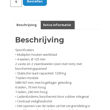
Bestellen
Standaarden
Zadels
Beschrijving
Extra informatie
Startmotoren en kickstarters
Beschrijving
Uitlaten
Specificaties
• Multiplex houten werkblad
Zuigers
• 4 wielen, Ø 125 mm
2 vaste en 2 zwenkwielen (een met rem), met
beschermingspaneel
V-snaren
• Statische laad capaciteit: 1200 kg
7-laden module
588×367 mm, met kogellager geleiding:
Variateurs
6 laden, 70 mm hoog
1 laden, 240 mm hoog
Verlichting
• Ladenbodems beschermd door rubber inlegmat
• Centraal veiligheidsslot
• Het openen van de laden uit het vergrendeling is