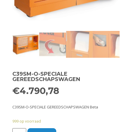
Remmen
Smeer- en onderhoudsproducten
Beugels en dragers
Bevestigingsdelen
Koffers en manden
Sloten
C39SM-O-SPECIALE
GEREEDSCHAPSWAGEN
Toebehoren en accessoires
€
4.790,78
Werkplaats en gereedschap
C39SM-O-SPECIALE GEREEDSCHAPSWAGEN Beta
Smeren
999 op voorraad
Spiegels