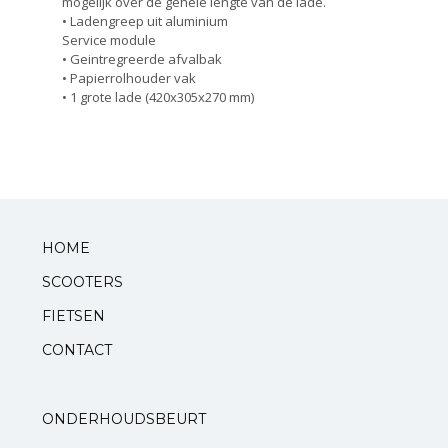
mogelijk over de gehele lengte van de lade.
• Ladengreep uit aluminium
Service module
• Geintregreerde afvalbak
• Papierrolhouder vak
• 1 grote lade (420x305x270 mm)
HOME
SCOOTERS
FIETSEN
CONTACT
ONDERHOUDSBEURT