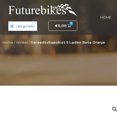
HOME
0
€
0,00
Banden en wielen
Home
/
Winkel
/
Gereedschapskist 5 Laden Beta Oranje
Elektronica
Fietsonderdelen
Frame- en stuurdelen
Helmen en kleding
Motordelen
Opruiming