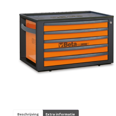
Originele AGM-onderdelen
Originele BTC-onderdelen
Originele Kymco-onderdelen
Originele Peugeot-onderdelen
Originele Piaggio/Vespa-onderdelen
Originele Sym-onderdelen
Originele Tomos-onderdelen
Overbrenging
Remmen
Beschrijving
Extra informatie