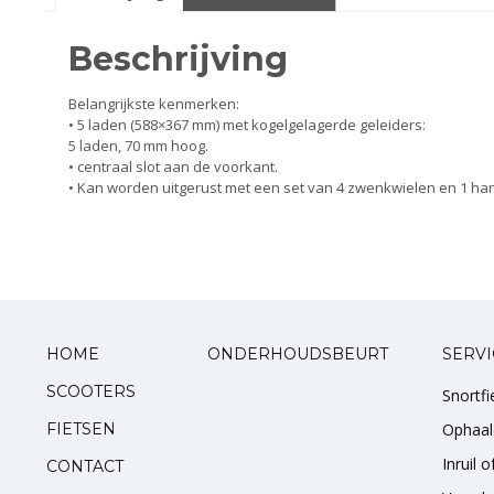
Smeer- en onderhoudsproducten
Beschrijving
Beugels en dragers
Belangrijkste kenmerken:
• 5 laden (588×367 mm) met kogelgelagerde geleiders:
Bevestigingsdelen
5 laden, 70 mm hoog.
• centraal slot aan de voorkant.
• Kan worden uitgerust met een set van 4 zwenkwielen en 1 ha
Koffers en manden
Sloten
Toebehoren en accessoires
HOME
ONDERHOUDSBEURT
SERVI
Werkplaats en gereedschap
SCOOTERS
Snortf
Smeren
FIETSEN
Ophaal
Inruil 
Spiegels
CONTACT