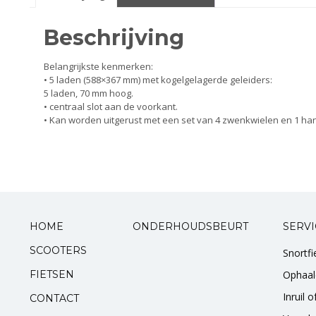
Smeer- en onderhoudsproducten
Beschrijving
Beugels en dragers
Belangrijkste kenmerken:
• 5 laden (588×367 mm) met kogelgelagerde geleiders:
Bevestigingsdelen
5 laden, 70 mm hoog.
• centraal slot aan de voorkant.
• Kan worden uitgerust met een set van 4 zwenkwielen en 1 ha
Koffers en manden
Sloten
Toebehoren en accessoires
HOME
ONDERHOUDSBEURT
SERVI
Werkplaats en gereedschap
SCOOTERS
Snortf
Smeren
FIETSEN
Ophaal
Inruil 
Spiegels
CONTACT