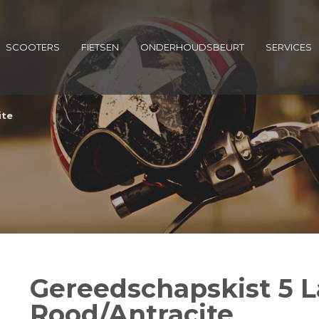
SCOOTERS
FIETSEN
ONDERHOUDSBEURT
SERVICES
ite
Gereedschapskist 5 
Rood/Antracite