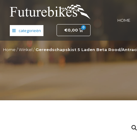
HOME
0
€
0,00
Banden en wielen
Home
/
Winkel
/
Gereedschapskist 5 Laden Beta Rood/Antrac
Elektronica
Fietsonderdelen
Frame- en stuurdelen
Helmen en kleding
Motordelen
Opruiming