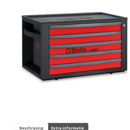
Originele AGM-onderdelen
Originele BTC-onderdelen
Originele Kymco-onderdelen
Originele Peugeot-onderdelen
Originele Piaggio/Vespa-onderdelen
Originele Sym-onderdelen
Originele Tomos-onderdelen
Overbrenging
Remmen
Beschrijving
Extra informatie