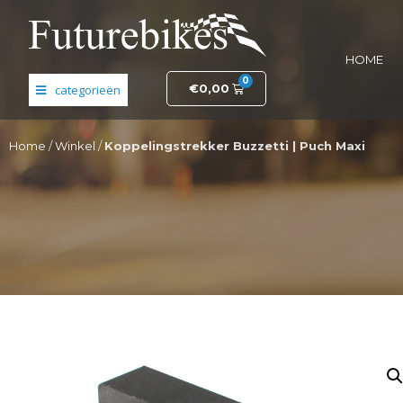
HOME
0
€
0,00
Banden en wielen
Home
/
Winkel
/
Koppelingstrekker Buzzetti | Puch Maxi
Elektronica
Fietsonderdelen
Frame- en stuurdelen
Helmen en kleding
Motordelen
Opruiming