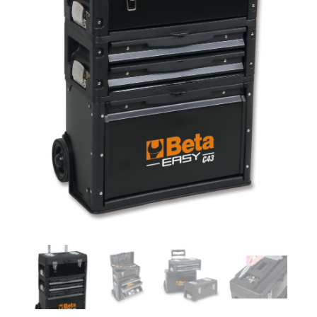
Remmen
Smeer- en onderhoudsproducten
Beugels en dragers
Bevestigingsdelen
Koffers en manden
Sloten
Toebehoren en accessoires
Werkplaats en gereedschap
Smeren
Spiegels