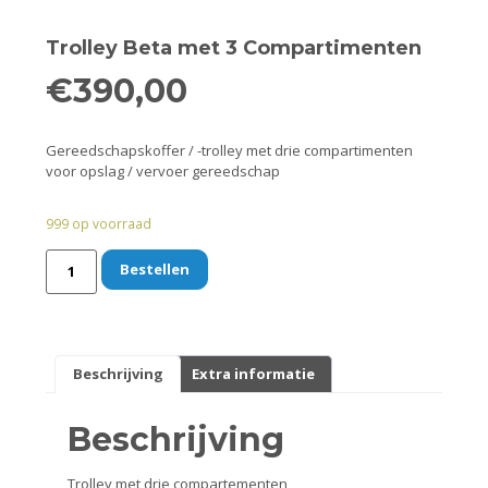
Trolley Beta met 3 Compartimenten
Standaarden
€
390,00
Zadels
Gereedschapskoffer / -trolley met drie compartimenten
Startmotoren en kickstarters
voor opslag / vervoer gereedschap
Uitlaten
999 op voorraad
Zuigers
Bestellen
V-snaren
Variateurs
Beschrijving
Extra informatie
Verlichting
Beschrijving
Trolley met drie compartementen