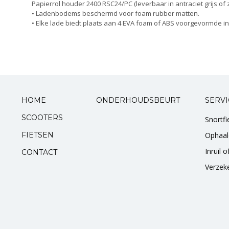
Papierrol houder 2400 RSC24/PC (leverbaar in antraciet grijs of 
Standaarden
• Ladenbodems beschermd voor foam rubber matten.
• Elke lade biedt plaats aan 4 EVA foam of ABS voorgevormde i
Zadels
Startmotoren en kickstarters
Uitlaten
HOME
ONDERHOUDSBEURT
SERVI
Zuigers
SCOOTERS
Snortf
FIETSEN
Ophaal
V-snaren
Inruil 
CONTACT
Variateurs
Verzek
Verlichting