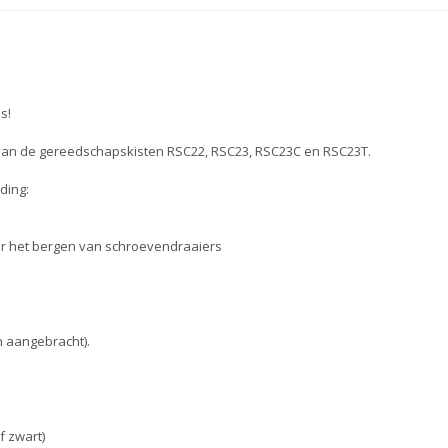
s!
van de gereedschapskisten RSC22, RSC23, RSC23C en RSC23T.
ding:
or het bergen van schroevendraaiers
 aangebracht).
f zwart)