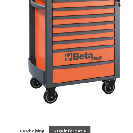
Originele AGM-onderdelen
Originele BTC-onderdelen
Originele Kymco-onderdelen
Originele Peugeot-onderdelen
Originele Piaggio/Vespa-onderdelen
Originele Sym-onderdelen
Originele Tomos-onderdelen
Overbrenging
Remmen
Beschrijving
Extra informatie