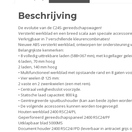
Smeer- en onderhoudsproducten
Beschrijving
Beugels en dragers
De evolutie van de C24S-gereedschapswagen!
Versterkt werkblad en een breed scala aan speciale accessoire
Bevestigingsdelen
Verkrijgbaar in 7 verschillende kleurencombinaties!
Nieuwe ABS versterkt werkblad, ontworpen ter ondersteuning 
Belangrijkste kenmerken:
Koffers en manden
• 8 volledig uittrekbare laden (588×367 mm), met kogellager gelei
6 laden, 70 mm hoog
Sloten
2 laden, 140 mm hoog
• Multifunctioneel werkblad met opstaande rand en 8 gaten vo
• Vier wielen Ø 125 mm:
Toebehoren en accessoires
2 vaste en 2 zwenkwielen (een met rem).
• Centraal veiligheidsslot voorzijde.
• Statische laad capaciteit: 800 kg.
Werkplaats en gereedschap
• Geintregreerde spuitbushouder (kan aan beide zijden worden
• De volgende accessoires kunnen worden toegevoegd:
Smeren
Houten werkblad 2400 RSC24/PL
Geperforeerd gereedschapspaneel 2400 RSC24/PF
Uitklapbaar blad 5000MS
Spiegels
Document houder 2400 RSC24//PD (leverbaar in antraciet grijs o