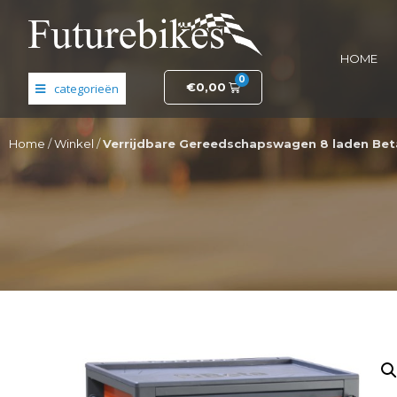
HOME
0
€
0,00
Banden en wielen
Home
/
Winkel
/
Verrijdbare Gereedschapswagen 8 laden Bet
Elektronica
Fietsonderdelen
Frame- en stuurdelen
Helmen en kleding
Motordelen
Opruiming