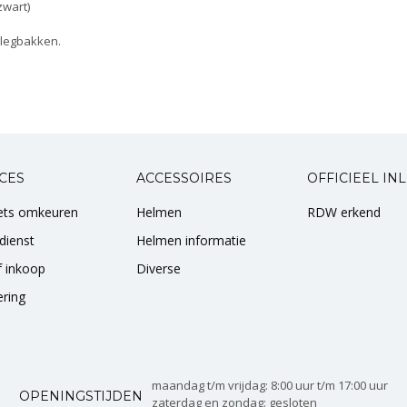
zwart)
nlegbakken.
CES
ACCESSOIRES
OFFICIEEL IN
iets omkeuren
Helmen
RDW erkend
dienst
Helmen informatie
of inkoop
Diverse
ering
maandag t/m vrijdag: 8:00 uur t/m 17:00 uur
OPENINGSTIJDEN
zaterdag en zondag: gesloten