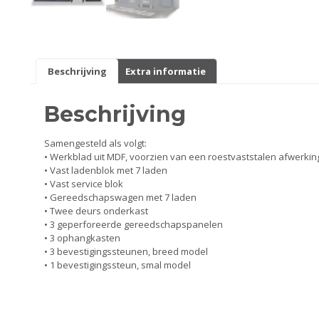
Smeer- en onderhoudsproducten
Beugels en dragers
Beschrijving
Extra informatie
Bevestigingsdelen
Beschrijving
Koffers en manden
Samengesteld als volgt:
• Werkblad uit MDF, voorzien van een roestvaststalen afwerki
Sloten
• Vast ladenblok met 7 laden
• Vast service blok
Toebehoren en accessoires
• Gereedschapswagen met 7 laden
• Twee deurs onderkast
• 3 geperforeerde gereedschapspanelen
Werkplaats en gereedschap
• 3 ophangkasten
• 3 bevestigingssteunen, breed model
• 1 bevestigingssteun, smal model
Smeren
Spiegels