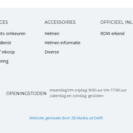
CES
ACCESSOIRES
OFFICIEEL IN
iets omkeuren
Helmen
RDW erkend
dienst
Helmen informatie
of inkoop
Diverse
ering
maandag t/m vrijdag: 8:00 uur t/m 17:00 uur
OPENINGSTIJDEN
zaterdag en zondag: gesloten
Website gemaakt door 2B Media uit Delft.