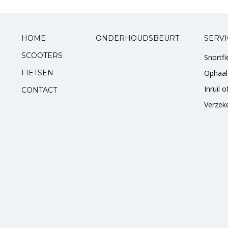
Standaarden
Zadels
HOME
ONDERHOUDSBEURT
SERVI
SCOOTERS
Snortf
Startmotoren en kickstarters
FIETSEN
Ophaal
Uitlaten
Inruil 
CONTACT
Verzek
Zuigers
V-snaren
Variateurs
Verlichting