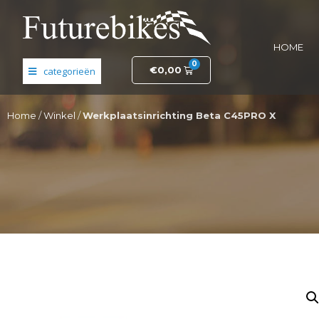
HOME
0
€
0,00
Banden en wielen
Home
/
Winkel
/
Werkplaatsinrichting Beta C45PRO X
Elektronica
Fietsonderdelen
Frame- en stuurdelen
Helmen en kleding
Motordelen
Opruiming