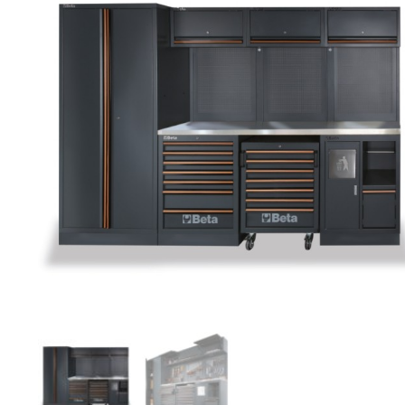
Originele AGM-onderdelen
Originele BTC-onderdelen
Originele Kymco-onderdelen
Originele Peugeot-onderdelen
Originele Piaggio/Vespa-onderdelen
Originele Sym-onderdelen
Originele Tomos-onderdelen
Overbrenging
Remmen