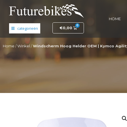
HOME
0
€
0,00
Banden en wielen
Home
/
Winkel
/
Windscherm Hoog Helder OEM | Kymco Agility
Elektronica
Fietsonderdelen
Frame- en stuurdelen
Helmen en kleding
Motordelen
Opruiming