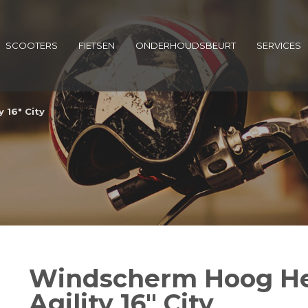
SCOOTERS
FIETSEN
ONDERHOUDSBEURT
SERVICES
 16″ City
Windscherm Hoog He
Agility 16″ City