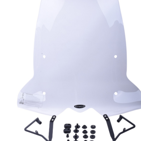
Originele AGM-onderdelen
Originele BTC-onderdelen
Originele Kymco-onderdelen
Originele Peugeot-onderdelen
Originele Piaggio/Vespa-onderdelen
Originele Sym-onderdelen
Originele Tomos-onderdelen
Overbrenging
Remmen