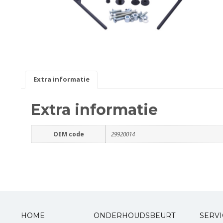
Smeer- en onderhoudsproducten
Beugels en dragers
Bevestigingsdelen
Extra informatie
Koffers en manden
Extra informatie
Sloten
OEM code
29920014
Toebehoren en accessoires
Werkplaats en gereedschap
Smeren
Spiegels
HOME
ONDERHOUDSBEURT
SERVI