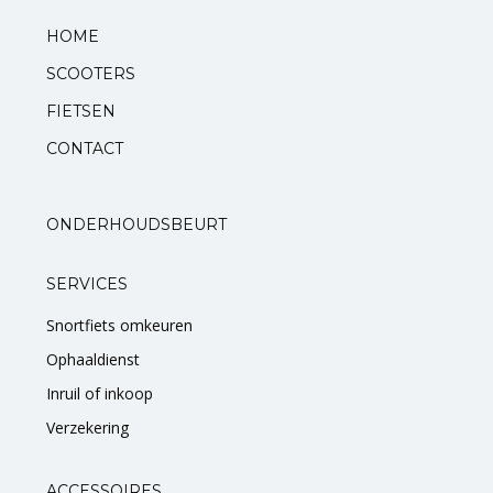
HOME
Standaarden
SCOOTERS
Zadels
FIETSEN
CONTACT
Startmotoren en kickstarters
Uitlaten
ONDERHOUDSBEURT
Zuigers
SERVICES
V-snaren
Snortfiets omkeuren
Ophaaldienst
Variateurs
Inruil of inkoop
Verlichting
Verzekering
ACCESSOIRES