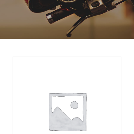
Opruiming
Originele AGM-onderdelen
Originele BTC-onderdelen
Originele Kymco-onderdelen
Originele Peugeot-onderdelen
Originele Piaggio/Vespa-onderdelen
Originele Sym-onderdelen
Originele Tomos-onderdelen
Overbrenging