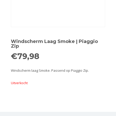
Remmen
Smeer- en onderhoudsproducten
Beugels en dragers
Bevestigingsdelen
Windscherm Laag Smoke | Piaggio
Zip
Koffers en manden
€
79,98
Sloten
Windscherm laag Smoke. Passend op Piaggio Zip.
Toebehoren en accessoires
Uitverkocht
Werkplaats en gereedschap
Smeren
Spiegels